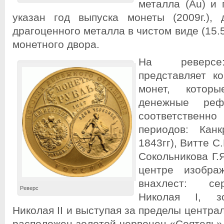
металла (Au) и 
указан год выпуска монеты (2009г.),
драгоценного металла в чистом виде (15.
монетного двора.
На реверсе
представляет к
монет, которы
денежные ре
соответствен
периодов: Канк
1843гг), Витте С.
Сокольникова Г.Я
центре изобра
внахлест: се
Реверс
Николая I, з
Николая II и выступая за пределы центра