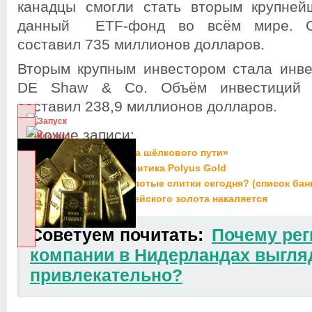
канадцы смогли стать вторым крупней
данный ETF-фонд во всём мире. О
составил 735 миллионов долларов.
Вторым крупным инвестором стала инве
DE Shaw & Co. Объём инвестиций д
составил 238,9 миллионов долларов.
Похожие записи:
Запуск «Золотого фонда шёлкового пути»
Новая дивидендная политика Polyus Gold
У кого можно купить золотые слитки сегодня? (список бан
Ситуация вокруг европейского золота накаляется
Советуем почитать:
Почему рег
компании в Нидерландах выгля
привлекательно?